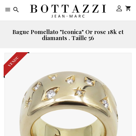



Bague Pomellato "Iconica" Or rose 18k et
diamants . Taille 56
VENDU