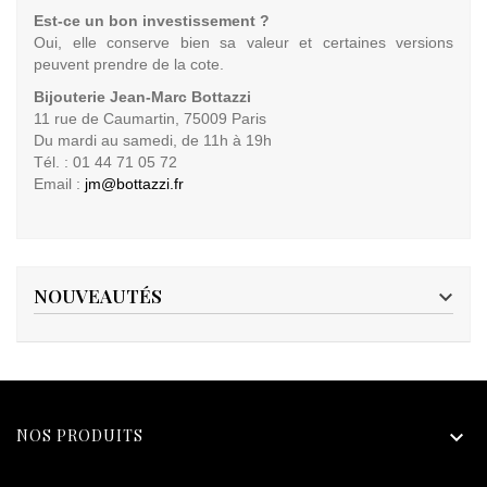
Est-ce un bon investissement ?
Oui, elle conserve bien sa valeur et certaines versions
peuvent prendre de la cote.
Bijouterie Jean-Marc Bottazzi
11 rue de Caumartin, 75009 Paris
Du mardi au samedi, de 11h à 19h
Tél. : 01 44 71 05 72
Email :
jm@bottazzi.fr
NOUVEAUTÉS

NOS PRODUITS
