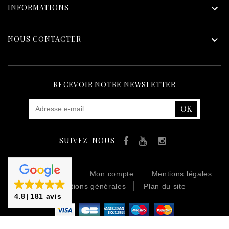
INFORMATIONS

NOUS CONTACTER

RECEVOIR NOTRE NEWSLETTER
SUIVEZ-NOUS
Facebook
YouTube
Instagram
Contactez-nous
Mon compte
Mentions légales
Conditions générales
Plan du site
4.8
181 avis