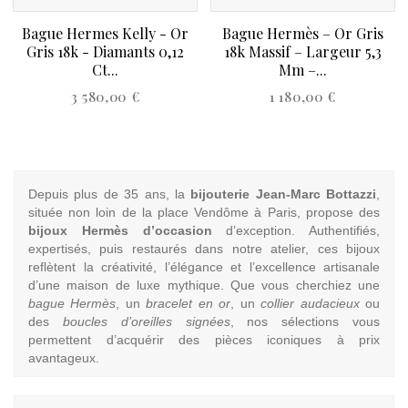
Bague Hermes Kelly - Or
Bague Hermès – Or Gris
Gris 18k - Diamants 0,12
18k Massif – Largeur 5,3
Ct...
Mm –...
Price
Price
3 580,00 €
1 180,00 €
Depuis plus de 35 ans, la
bijouterie Jean-Marc Bottazzi
,
située non loin de la place Vendôme à Paris, propose des
bijoux Hermès d’occasion
d’exception. Authentifiés,
expertisés, puis restaurés dans notre atelier, ces bijoux
reflètent la créativité, l’élégance et l’excellence artisanale
d’une maison de luxe mythique. Que vous cherchiez une
bague Hermès
, un
bracelet en or
, un
collier audacieux
ou
des
boucles d’oreilles signées
, nos sélections vous
permettent d’acquérir des pièces iconiques à prix
avantageux.