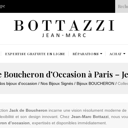
ipe
EXPERTISE GRATUITE EN LIGNE
RÉPARATIONS
ACHAT
de Boucheron d’Occasion à Paris – J
os bijoux d'occasion
Nos Bijoux Signés
Bijoux BOUCHERON
Colle
ction
Jack de Boucheron
incarne une vision résolument moderne de la 
lexibilité et son design innovant. Chez
Jean-Marc Bottazzi
, nous vo
ron d’occasion
, expertisés et disponibles immédiatement.