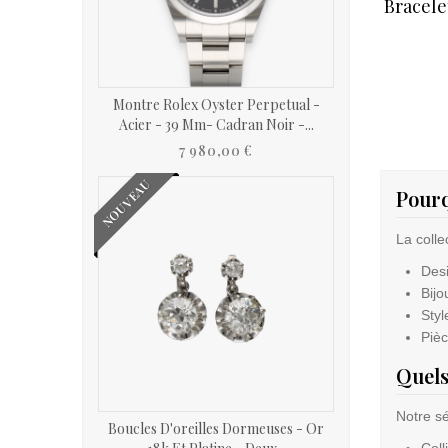
Bracele
Montre Rolex Oyster Perpetual -
Acier - 39 Mm- Cadran Noir -...
7 980,00 €
NOUVEAU
Pourq
La colle
Desi
Bijo
Styl
Pièc
Quels
Notre s
Boucles D'oreilles Dormeuses - Or
Coll