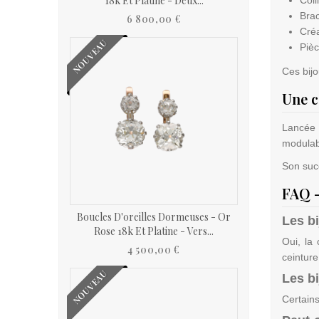
18k Et Platine - Deux...
Brac
6 800,00 €
Cré
NOUVEAU
Piè
Ces bijo
Une c
Lancée 
modulabl
Son suc
FAQ –
Boucles D'oreilles Dormeuses - Or
Les b
Rose 18k Et Platine - Vers...
Oui, la
4 500,00 €
ceinture
NOUVEAU
Les b
Certains