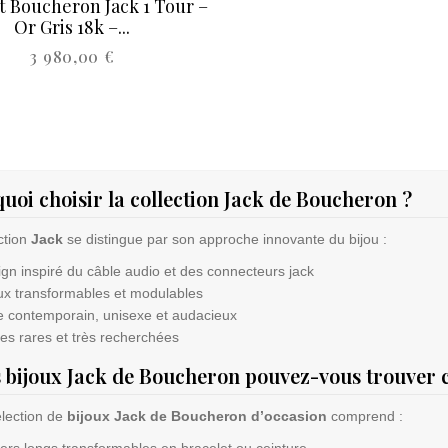
t Boucheron Jack 1 Tour –
Or Gris 18k –...
Price
3 980,00 €
uoi choisir la collection Jack de Boucheron ?
ction
Jack
se distingue par son approche innovante du bijou :
gn inspiré du câble audio et des connecteurs jack
ux transformables et modulables
e contemporain, unisexe et audacieux
es rares et très recherchées
 bijoux Jack de Boucheron pouvez-vous trouver
élection de
bijoux Jack de Boucheron d’occasion
comprend :
iers longs transformables en bracelet ou ceinture