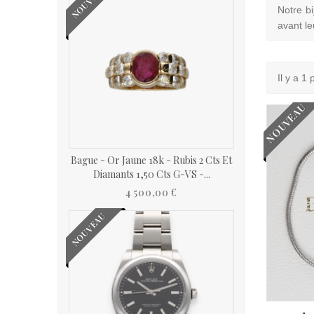
NOUVEAU
Notre bi
avant le
Il y a 1 
NOUVEAU
Bague - Or Jaune 18k - Rubis 2 Cts Et
Diamants 1,50 Cts G-VS -...
4 500,00 €
NOUVEAU