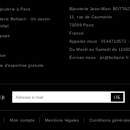
Bijouterie Jean-Marc BOTTAZ
jouterie à Paris
11, rue de Caumartin
terie Bottazzi : Un savoir-
75009 Paris
ilial
France
quipe
Appelez-nous :
0144710572 -
Du Mardi au Samedi de 11h0
ion
Écrivez-nous :
jm@bottazzi.fr
 d'expertise gratuite
ER
Mon compte
Mentions légales
Conditions général