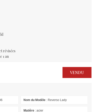
old
t révisées
e 1 an
VENDU
86
Nom du Modèle
: Reverso Lady
Matière
: acier