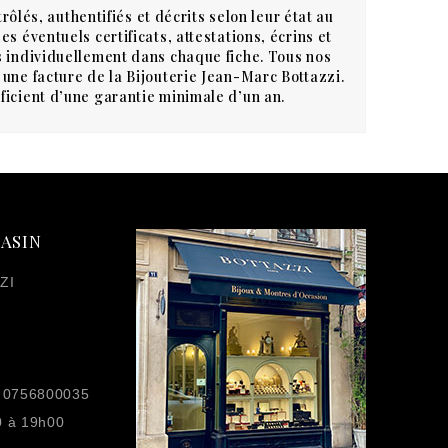
rôlés, authentifiés et décrits selon leur état au
s éventuels certificats, attestations, écrins et
 individuellement dans chaque fiche. Tous nos
une facture de la Bijouterie Jean-Marc Bottazzi.
icient d’une garantie minimale d’un an.
ASIN
ZI
 0756800035
0 à 19h00