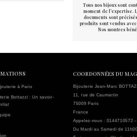
Tous nos bijoux sont cont
moment de l’expertise. Le
documents sont précisés
produits sont vendus avec 
Nos montres bénéf
RMATIONS
COORDONNÉES DU MAG
Bijouterie Jean-Marc BOTTAZ
jouterie à Paris
11, rue de Caumartin
terie Bottazzi : Un savoir-
75009 Paris
ilial
France
quipe
Appelez-nous :
0144710572 -
Du Mardi au Samedi de 11h0
ion