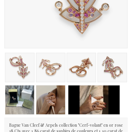
Bague Van Cleef & Arpels collection "Cerf-volant" en or rose
18 Cts avec 1,86 carat de saphirs de couleurs et 1,10 carat de