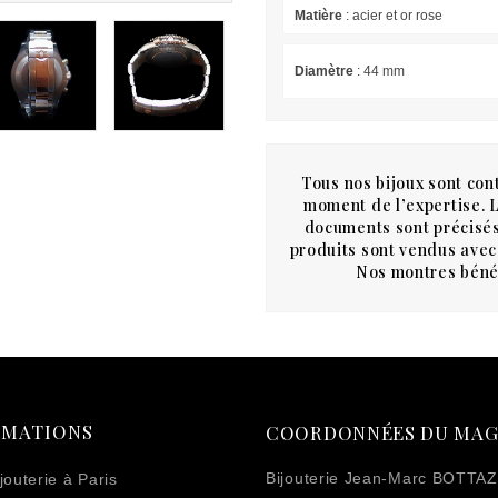
Matière
: acier et or rose
Diamètre
: 44 mm
Tous nos bijoux sont cont
moment de l’expertise. Le
documents sont précisés
produits sont vendus avec 
Nos montres bénéf
RMATIONS
COORDONNÉES DU MAG
Bijouterie Jean-Marc BOTTAZ
jouterie à Paris