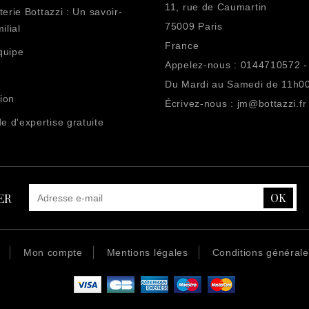
11, rue de Caumartin
terie Bottazzi : Un savoir-
75009 Paris
ilial
France
quipe
Appelez-nous :
0144710572 -
Du Mardi au Samedi de 11h0
ion
Écrivez-nous :
jm@bottazzi.fr
 d'expertise gratuite
ER
Mon compte
Mentions légales
Conditions général