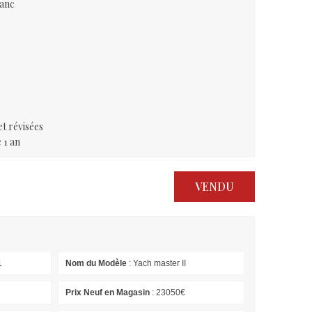
lanc
t révisées
 1 an
VENDU
1
Nom du Modèle
: Yach master II
Prix Neuf en Magasin
: 23050€