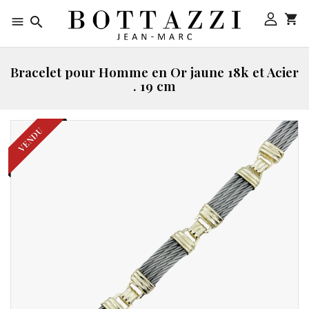



Bracelet pour Homme en Or jaune 18k et Acier
. 19 cm
VENDU