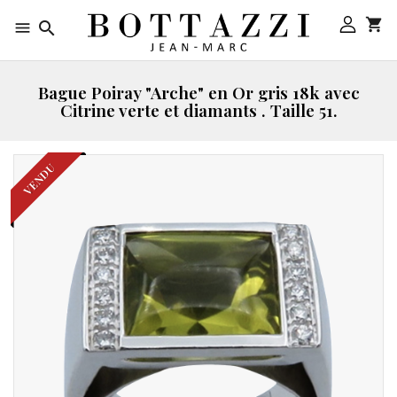



Bague Poiray "Arche" en Or gris 18k avec
Citrine verte et diamants . Taille 51.
VENDU