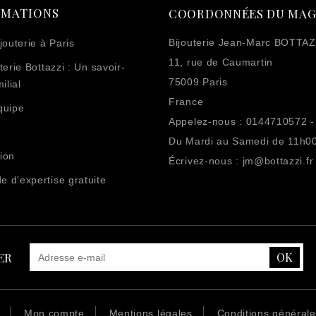
RMATIONS
COORDONNÉES DU MAG
Bijouterie Jean-Marc BOTTAZ
jouterie à Paris
11, rue de Caumartin
terie Bottazzi : Un savoir-
75009 Paris
ilial
France
quipe
Appelez-nous :
0144710572 -
Du Mardi au Samedi de 11h0
ion
Écrivez-nous :
jm@bottazzi.fr
 d'expertise gratuite
ER
Mon compte
Mentions légales
Conditions général