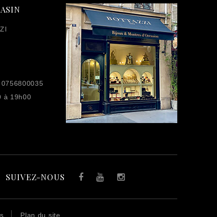
ASIN
ZI
 0756800035
0 à 19h00
SUIVEZ-NOUS
Facebook
YouTube
Instagram
es
Plan du site