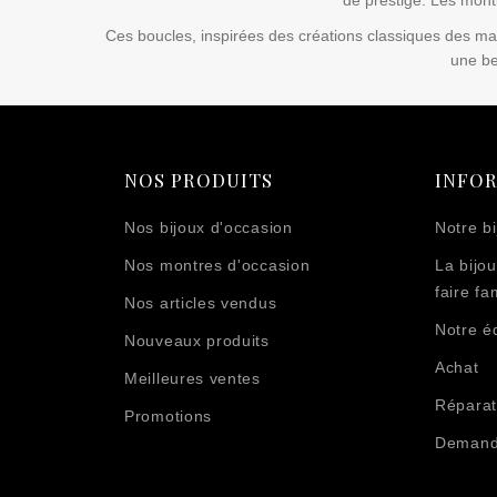
de prestige. Les montu
Ces boucles, inspirées des créations classiques des maiso
une be
NOS PRODUITS
INFO
Nos bijoux d'occasion
Notre bi
Nos montres d'occasion
La bijou
faire fam
Nos articles vendus
Notre é
Nouveaux produits
Achat
Meilleures ventes
Réparat
Promotions
Demande