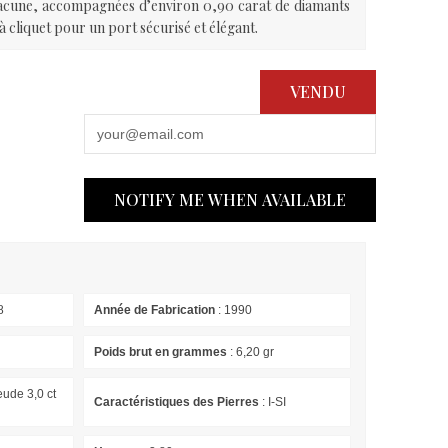
hacune, accompagnées d’environ 0,90 carat de diamants
 cliquet pour un port sécurisé et élégant.
VENDU
NOTIFY ME WHEN AVAILABLE
8
Année de Fabrication
: 1990
Poids brut en grammes
: 6,20 gr
ude 3,0 ct
Caractéristiques des Pierres
: I-SI