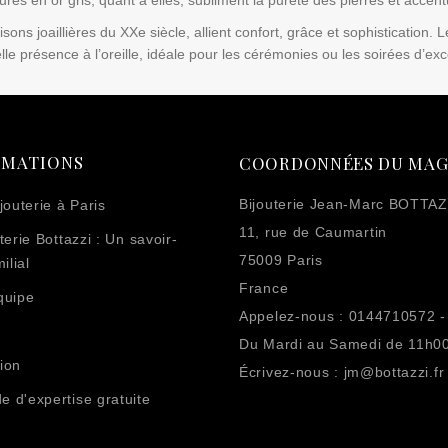
res en or gris, quant à elles, subliment la pureté des pierres et accentu
ns joaillières du XXe siècle, allient confort, grâce et sophistication. 
lle présence à l’oreille, idéale pour les cérémonies ou les soirées d’exc
RMATIONS
COORDONNÉES DU MAG
Bijouterie Jean-Marc BOTTAZ
jouterie à Paris
11, rue de Caumartin
terie Bottazzi : Un savoir-
75009 Paris
ilial
France
quipe
Appelez-nous :
0144710572 -
Du Mardi au Samedi de 11h0
ion
Écrivez-nous :
jm@bottazzi.fr
 d'expertise gratuite