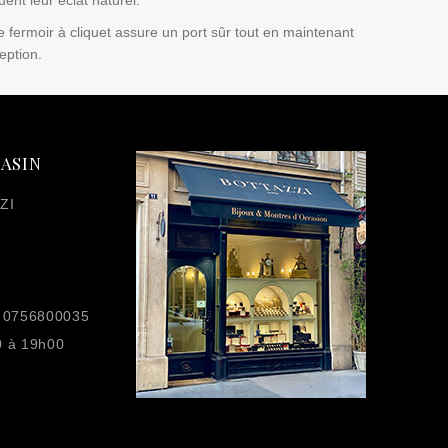
ent leur éclat naturel.
Le fermoir à cliquet assure un port sûr tout en maintenant
eption.
ASIN
ZI
 0756800035
0 à 19h00