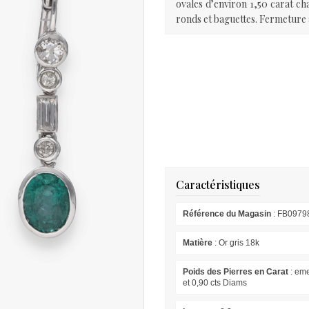
ovales d’environ 1,50 carat c
ronds et baguettes. Fermeture à
Caractéristiques
Référence du Magasin
: FB0979
Matière
: Or gris 18k
Poids des Pierres en Carat
: eme
et 0,90 cts Diams